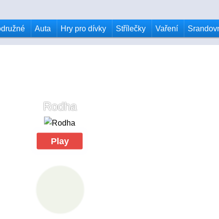
odružné
Auta
Hry pro dívky
Střílečky
Vaření
Srandov
Rodha
Play