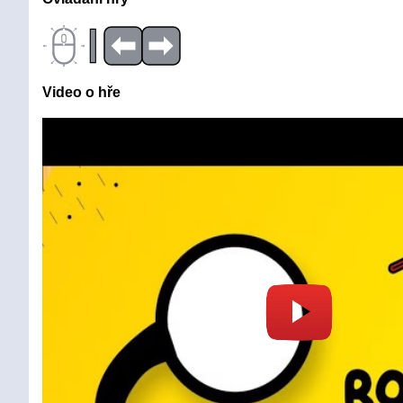
|
Video o hře