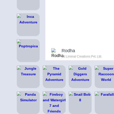
Rodha
od Liminal Creations Pvt. Ltd.