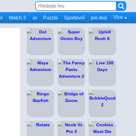
Více
ní
Match 3
.io
Puzzle
Sportovní
pro dva