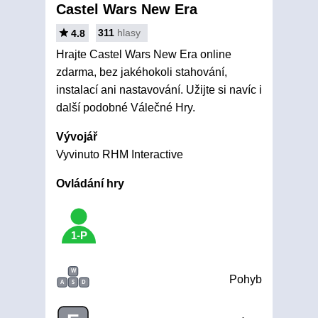
Castel Wars New Era
311
hlasy
4.8
Hrajte Castel Wars New Era online
zdarma, bez jakéhokoli stahování,
instalací ani nastavování. Užijte si navíc i
další podobné Válečné Hry.
Vývojář
Vyvinuto RHM Interactive
Ovládání hry
1-P
W
Pohyb
A
S
D