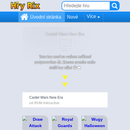
Více
Úvodní stránka
Nové
Castel Wars New Era
Tato hra není na vašem zařízení
podporována 😞. Zkuste prosím naše
další hry níže! 😄🎮
Castel Wars New Era
od RHM Interactive