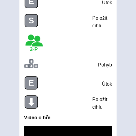
E
Útok
Položit
S
cihlu
2-P
Pohyb
E
Útok
Položit
cihlu
Video o hře