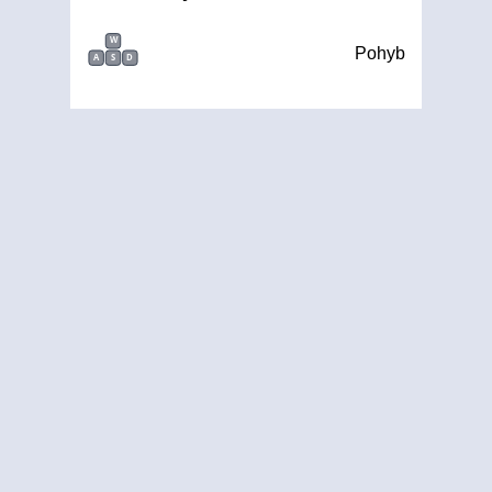
W
Pohyb
A
S
D