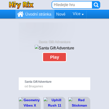
Více
Úvodní stránka
Nové
Santa Gift Adventure
Play
Santa Gift Adventure
od Bnagames