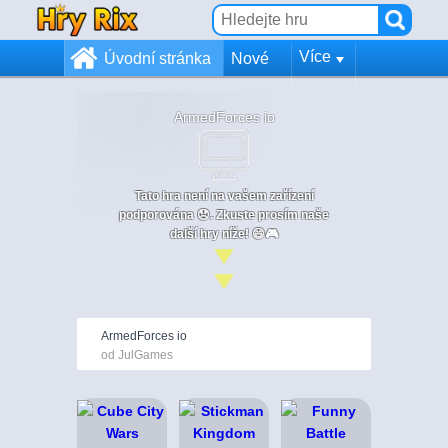
Více
Úvodní stránka
Nové
ArmedForces io
Tato hra není na vašem zařízení
podporována 😞. Zkuste prosím naše
další hry níže! 😄🎮
ArmedForces io
od JulGames