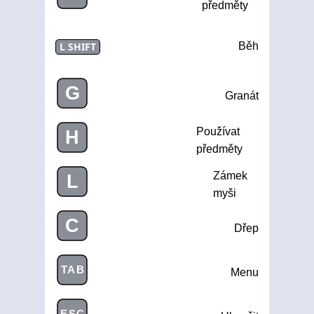
předměty
L SHIFT
Běh
G
Granát
Používat
H
předměty
Zámek
L
myši
C
Dřep
TAB
Menu
ESC