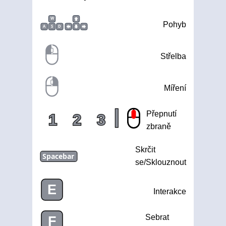
W
Pohyb
A
S
D
Střelba
Míření
|
Přepnutí
1
2
3
zbraně
Skrčit
Spacebar
se/Sklouznout
E
Interakce
Sebrat
F