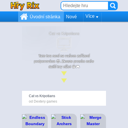
Více
Úvodní stránka
Nové
Cat vs Kripotians
Tato hra není na vašem zařízení
podporována 😞. Zkuste prosím naše
další hry níže! 😄🎮
Cat vs Kripotians
od Dextery games