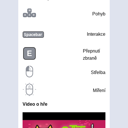
W
Pohyb
A
S
D
Spacebar
Interakce
Přepnutí
E
zbraně
Střelba
Míření
Video o hře