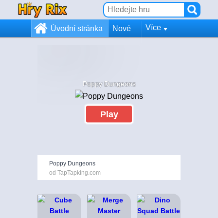
Více
Úvodní stránka
Nové
Poppy Dungeons
Play
Poppy Dungeons
od TapTapking.com