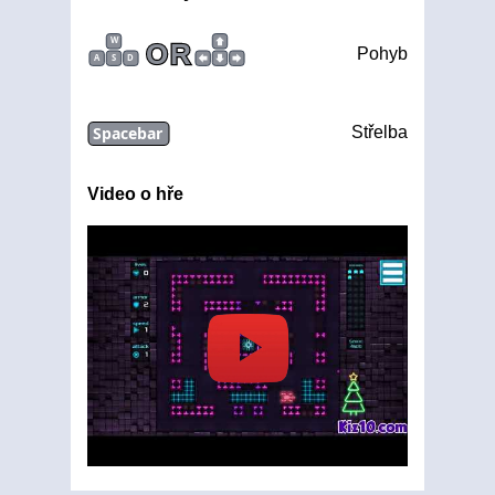
W
OR
Pohyb
A
S
D
Spacebar
Střelba
Video o hře